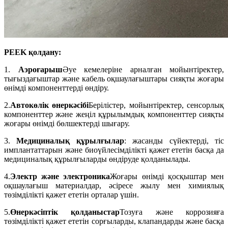
PEEK қолдану
:
1.
Аэроғарыш
Әуе кемелеріне арналған мойынтіректер,
тығыздағыштар және кабель оқшаулағыштары сияқты жоғары
өнімді компоненттерді өндіру.
2.
Автокөлік өнеркәсібі
Берілістер, мойынтіректер, сенсорлық
компоненттер және жеңіл құрылымдық компоненттер сияқты
жоғары өнімді бөлшектерді шығару.
3.
Медициналық құрылғылар
: жасанды сүйектерді, тіс
имплантаттарын және биоүйлесімділікті қажет ететін басқа да
медициналық құрылғыларды өндіруде қолданылады.
4.
Электр және электроника
Жоғары өнімді қосқыштар мен
оқшаулағыш материалдар, әсіресе жылу мен химиялық
төзімділікті қажет ететін орталар үшін.
5.
Өнеркәсіптік қолданыстар
Тозуға және коррозияға
төзімділікті қажет ететін сорғыларды, клапандарды және басқа