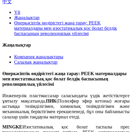
中文
Үй
Жаңалықтар
Өнеркәсіптік өндірістегі жаңа тарау: PEEK
материалдары мен изостатикалық қос болат белдік
баспасының революциялық үйлесімі
Жаңалықтар
Компания жаңалықтары
Салалық жаңалықтар
Өнеркәсіптік өндірістегі жаңа тарау: PEEK материалдары
мен изостатикалық қос болат белдік баспасының
революциялық үйлесімі
Инженерлік пластмассалар саласындағы үздік жетістіктерге
ұмтылу мақсатында,
ПИК
(Полиэфир эфир кетоны) жоғары
ыстыққа төзімділігімен, химиялық төзімділігімен және
механикалық беріктігімен ерекшеленеді, бұл оны байланысты
салалар үшін таңдаулы материал етеді.
MINGKE
Изостатикалық қос болат таспалы прес