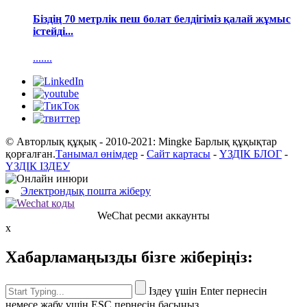
Біздің 70 метрлік пеш болат белдігіміз қалай жұмыс
істейді...
.......
© Авторлық құқық - 2010-2021: Mingke Барлық құқықтар
қорғалған.
Танымал өнімдер
-
Сайт картасы
-
ҮЗДІК БЛОГ
-
ҮЗДІК ІЗДЕУ
Электрондық пошта жіберу
WeChat ресми аккаунты
x
Хабарламаңызды бізге жіберіңіз:
Іздеу үшін Enter пернесін
немесе жабу үшін ESC пернесін басыңыз