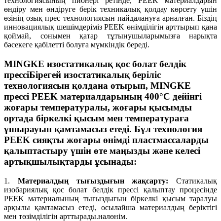
технологиясының пионері ретінде, PEEK материалдарын
өндіру мен өндіруге берік техникалық қолдау көрсету үшін
өзінің озық прес технологиясын пайдалануға арналған. Біздің
инновациялық шешімдеріміз PEEK өнімділігін арттырып қана
қоймай, сонымен қатар тұтынушыларымызға нарықта
бәсекеге қабілетті болуға мүмкіндік береді.
MINGKE изостатикалық қос болат белдік
прессіБірегей изостатикалық беріліс
технологиясын қолдана отырып, MINGKE
прессі PEEK материалдарының 400°C дейінгі
жоғары температуралы, жоғары қысымды
ортада біркелкі қысым мен температураға
ұшырауын қамтамасыз етеді. Бұл технология
PEEK сияқты жоғары өнімді пластмассаларды
қалыптастыру үшін өте маңызды және келесі
артықшылықтарды ұсынады:
1.
Материалдың тығыздығын жақсарту:
Статикалық
изобариялық қос болат белдік прессі қалыптау процесінде
PEEK материалының тығыздығын біркелкі қысым таралуы
арқылы қамтамасыз етеді, осылайша материалдың беріктігі
мен төзімділігін арттырады.
нал
өнім.