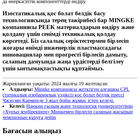
да өнеркәсіптік компоненттерді өндіру.
Изостатикалық қос болат белдік басу
технологиясында терең тәжірибесі бар MINGKE
компаниясы PEEK материалдарын өндіру және
қолдану үшін сенімді техникалық қолдау
көрсетеді. Біз салалық серіктестермен бірлесіп
жоғары өнімді инженерлік пластмассадағы
инновациялар мен прогресті бірлесіп дамыту,
саланың дамуында жаңа үрдістерді белгілеу
үшін ынтымақтастықты құптаймыз.
Жарияланған уақыты: 2024 жылғы 19 желтоқсан
Алдыңғы:
Mingke компаниясы жеткізген алғашқы CPL
статикалық изобариялық үздіксіз қос болат белдік прессі
Чжэцзян Карминде 3 жыл бойы жұмыс істеп келеді.
Келесі:
Нанкин ғылым және технология университетінің
«Хунъи зеңбірекінен» Минкемен бірлесіп саланың жасырын
чемпионын құруға дейін
Бағасын алыңыз