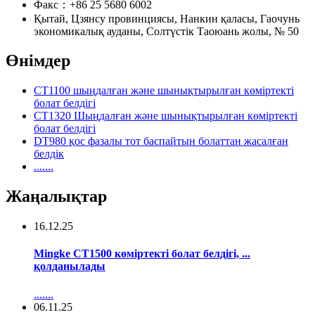
Факс：+86 25 5680 6002
Қытай, Цзянсу провинциясы, Нанкин қаласы, Гаочунь
экономикалық ауданы, Солтүстік Таоюань жолы, № 50
Өнімдер
CT1100 шыңдалған және шынықтырылған көміртекті
болат белдігі
CT1320 Шыңдалған және шынықтырылған көміртекті
болат белдігі
DT980 қос фазалы тот баспайтын болаттан жасалған
белдік
.......
Жаңалықтар
16.12.25
Mingke CT1500 көміртекті болат белдігі, ...
қолданылады
.......
06.11.25