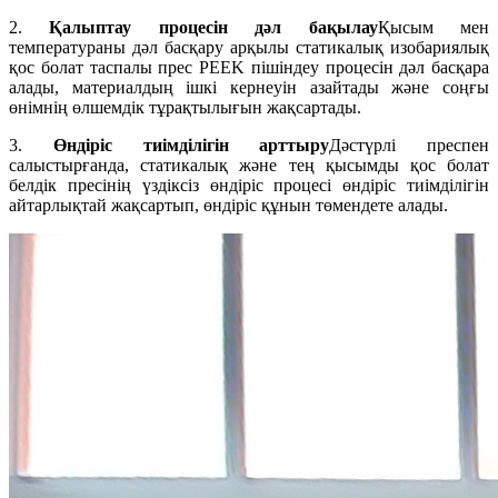
2.
Қалыптау процесін дәл бақылау
Қысым мен
температураны дәл басқару арқылы статикалық изобариялық
қос болат таспалы прес PEEK пішіндеу процесін дәл басқара
алады, материалдың ішкі кернеуін азайтады және соңғы
өнімнің өлшемдік тұрақтылығын жақсартады.
3.
Өндіріс тиімділігін арттыру
Дәстүрлі преспен
салыстырғанда, статикалық және тең қысымды қос болат
белдік пресінің үздіксіз өндіріс процесі өндіріс тиімділігін
айтарлықтай жақсартып, өндіріс құнын төмендете алады.