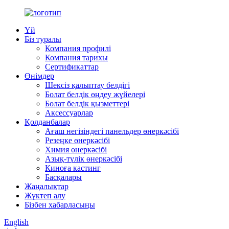
Үй
Біз туралы
Компания профилі
Компания тарихы
Сертификаттар
Өнімдер
Шексіз қалыптау белдігі
Болат белдік өңдеу жүйелері
Болат белдік қызметтері
Аксессуарлар
Қолданбалар
Ағаш негізіндегі панельдер өнеркәсібі
Резеңке өнеркәсібі
Химия өнеркәсібі
Азық-түлік өнеркәсібі
Киноға кастинг
Басқалары
Жаңалықтар
Жүктеп алу
Бізбен хабарласыңы
English